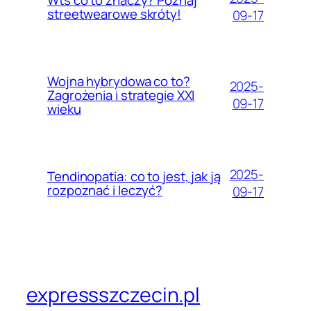
streetwearowe skróty!
09-17
Wojna hybrydowa co to?
2025-
Zagrożenia i strategie XXI
09-17
wieku
2025-
Tendinopatia: co to jest, jak ją
rozpoznać i leczyć?
09-17
expressszczecin.pl