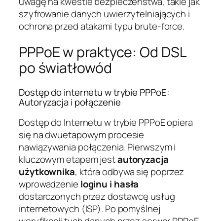
uwagę na kwestie bezpieczeństwa, takie jak
szyfrowanie danych uwierzytelniających i
ochrona przed atakami typu brute-force.
PPPoE w praktyce: Od DSL
po światłowód
Dostęp do internetu w trybie PPPoE:
Autoryzacja i połączenie
Dostęp do Internetu w trybie PPPoE opiera
się na dwuetapowym procesie
nawiązywania połączenia. Pierwszym i
kluczowym etapem jest
autoryzacja
użytkownika
, która odbywa się poprzez
wprowadzenie
loginu i hasła
dostarczonych przez dostawcę usług
internetowych (ISP). Po pomyślnej
weryfikacji tych danych przez serwer PPPoE