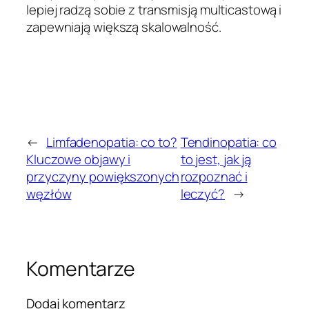
lepiej radzą sobie z transmisją multicastową i
zapewniają większą skalowalność.
←
Limfadenopatia: co to?
Tendinopatia: co
Kluczowe objawy i
to jest, jak ją
przyczyny powiększonych
rozpoznać i
węzłów
leczyć?
→
Komentarze
Dodaj komentarz