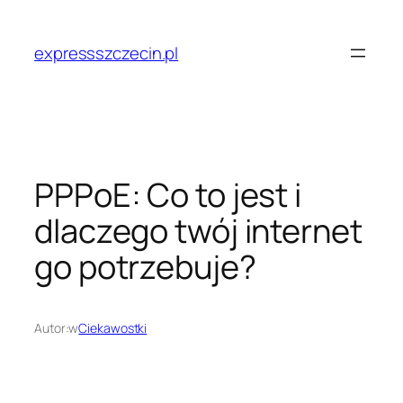
Przejdź
do
expressszczecin.pl
treści
PPPoE: Co to jest i
dlaczego twój internet
go potrzebuje?
Autor:
w
Ciekawostki