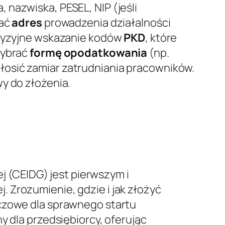
a, nazwiska, PESEL, NIP (jeśli
dać
adres
prowadzenia działalności
recyzyjne wskazanie kodów
PKD
, które
wybrać
formę opodatkowania
(np.
łosić zamiar zatrudniania pracowników.
y do złożenia.
ej (CEIDG) jest pierwszym i
 Zrozumienie, gdzie i jak złożyć
uczowe dla sprawnego startu
y dla przedsiębiorcy, oferując