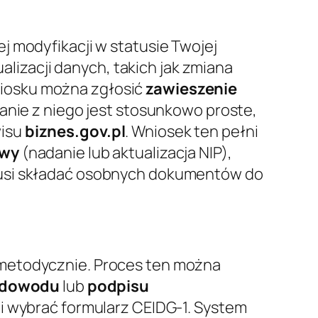
j modyfikacji w statusie Twojej
ualizacji danych, takich jak zmiana
niosku można zgłosić
zawieszenie
anie z niego jest stosunkowo proste,
wisu
biznes.gov.pl
. Wniosek ten pełni
owy
(nadanie lub aktualizacja NIP),
usi składać osobnych dokumentów do
 metodycznie. Proces ten można
-dowodu
lub
podpisu
 i wybrać formularz CEIDG-1. System