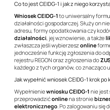
Co to jest CEIDG-1 i jak z niego korzyst
Wniosek CEIDG-1
to uniwersalny formul
działalności gospodarczej. Służy on nie
adresu, formy opodatkowania czy kodó
działalności
, jej wznowienie, a także
l
zwłaszcza jeśli wybierzesz
online
form
jednocześnie funkcję zgłoszenia do od
rejestru REGON oraz zgłoszenia do
ZU
każdego z tych organów, co znacząco u
Jak wypełnić wniosek CEIDG-1 krok po 
Wypełnienie
wniosku CEIDG-1
nie jes
przeprowadzić
online
na stronie
bizne
elektronicznego
. Po zalogowaniu się 