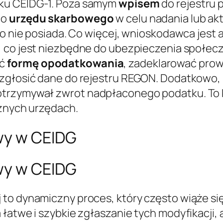
ku CEIDG-1. Poza samym
wpisem
do rejestru 
do
urzędu skarbowego
w celu nadania lub akt
 go nie posiada. Co więcej, wnioskodawca jest
), co jest niezbędne do ubezpieczenia społe
ać
formę opodatkowania
, zadeklarować prow
 zgłosić dane do rejestru REGON. Dodatkowo
 otrzymywał zwrot nadpłaconego podatku. To
óżnych urzędach.
wy w CEIDG
wy w CEIDG
 to dynamiczny proces, który często wiąże s
łatwe i szybkie zgłaszanie tych modyfikacji, 