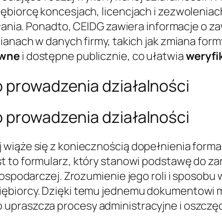
iębiorcę koncesjach, licencjach i zezwolenia
ałania. Ponadto, CEIDG zawiera informacje o z
mianach w danych firmy, takich jak zmiana fo
awne
i dostępne publicznie, co ułatwia
weryfi
o prowadzenia działalności
o prowadzenia działalności
 wiąże się z koniecznością dopełnienia for
st to formularz, który stanowi podstawę do zar
gospodarczej. Zrozumienie jego roli i sposobu
iębiorcy. Dzięki temu jednemu dokumentowi 
upraszcza procesy administracyjne i oszczęd