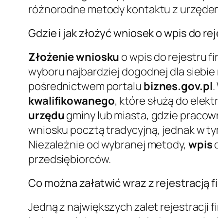
różnorodne metody kontaktu z urzęde
Gdzie i jak złożyć wniosek o wpis do rej
Złożenie wniosku
o wpis do rejestru f
wyboru najbardziej dogodnej dla siebie
pośrednictwem portalu
biznes.gov.pl
.
kwalifikowanego
, które służą do ele
urzędu
gminy lub miasta, gdzie pracown
wniosku pocztą tradycyjną, jednak w 
Niezależnie od wybranej metody,
wpis
d
przedsiębiorców.
Co można załatwić wraz z rejestracją 
Jedną z największych zalet rejestracji