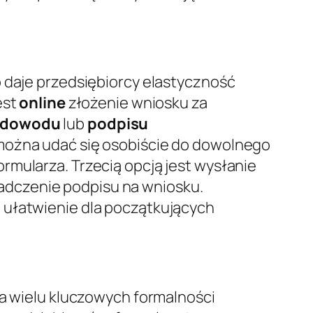
o daje przedsiębiorcy elastyczność
est
online
złożenie wniosku za
-dowodu
lub
podpisu
, można udać się osobiście do dowolnego
rmularza. Trzecią opcją jest wysłanie
adczenie podpisu na wniosku.
 ułatwienie dla początkujących
ia wielu kluczowych formalności