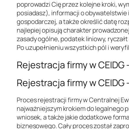
poprowadzi Cię przez kolejne kroki, 
posiadasz), informacji o obywatelstwie
gospodarczej, a także określić datę ro
najlepiej opisują charakter prowadzone
zasady ogólne, podatek liniowy, rycza
Po uzupełnieniu wszystkich pól i weryf
Rejestracja firmy w CEIDG –
Rejestracja firmy w CEIDG –
Proces rejestracji firmy w Centralnej Ew
najważniejszym krokiem do legalnego pr
wniosek, a także jakie dodatkowe form
biznesowego. Cały proces został zaproje