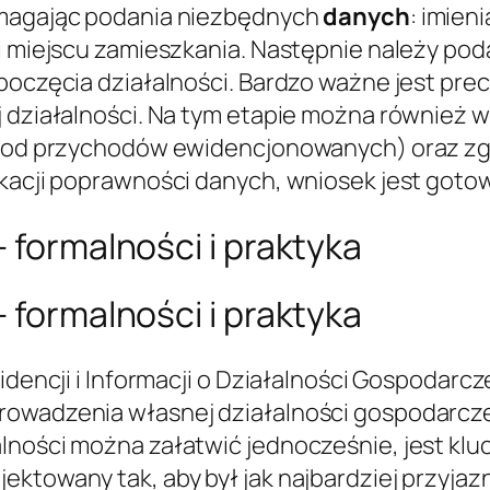
wymagając podania niezbędnych
danych
: imieni
 i miejscu zamieszkania. Następnie należy po
zpoczęcia działalności. Bardzo ważne jest p
j działalności. Na tym etapie można również 
łt od przychodów ewidencjonowanych) oraz zg
ikacji poprawności danych, wniosek jest gotow
 formalności i praktyka
 formalności i praktyka
idencji i Informacji o Działalności Gospodarcz
owadzenia własnej działalności gospodarczej.
alności można załatwić jednocześnie, jest kl
ktowany tak, aby był jak najbardziej przyjazn