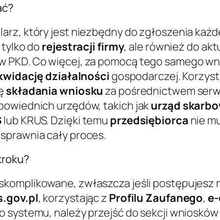
ać?
arz, który jest niezbędny do zgłoszenia każde
 tylko do
rejestracji firmy
, ale również do akt
w PKD. Co więcej, za pomocą tego samego w
ikwidację działalności
gospodarczej. Korzyst
ę
składania wniosku
za pośrednictwem ser
powiednich urzędów, takich jak
urząd skarb
S
lub KRUS. Dzięki temu
przedsiębiorca
nie m
sprawnia cały proces.
kroku?
t skomplikowane, zwłaszcza jeśli postępujesz
s.gov.pl
, korzystając z
Profilu Zaufanego
,
e
do systemu, należy przejść do sekcji wniosków