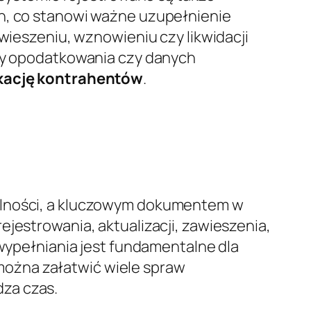
ch, co stanowi ważne uzupełnienie
awieszeniu, wznowieniu czy likwidacji
rmy opodatkowania czy danych
kację kontrahentów
.
malności, a kluczowym dokumentem w
ejestrowania, aktualizacji, zawieszenia,
 wypełniania jest fundamentalne dla
można załatwić wiele spraw
za czas.