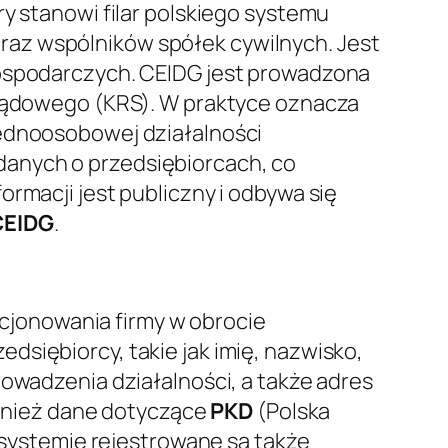
ry stanowi filar polskiego systemu
raz wspólników spółek cywilnych. Jest
gospodarczych. CEIDG jest prowadzona
u Sądowego (KRS). W praktyce oznacza
jednoosobowej działalności
danych o przedsiębiorcach, co
rmacji jest publiczny i odbywa się
CEIDG
.
jonowania firmy w obrocie
siębiorcy, takie jak imię, nazwisko,
owadzenia działalności, a także adres
również dane dotyczące
PKD
(Polska
W systemie rejestrowane są także