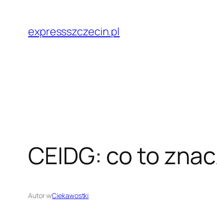
Przejdź
do
expressszczecin.pl
treści
CEIDG: co to znac
Autor:
w
Ciekawostki