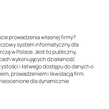
ście prowadzenia własnej firmy?
luczowy system informatyczny dla
zą w Polsce. Jest to publiczny,
orcach wykonujących działalność
zystości i łatwego dostępu do danych o
m, prowadzeniem i likwidacją firm.
t nieocenione dla dynamicznie