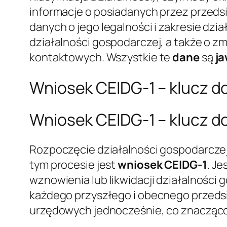
informacje o posiadanych przez przeds
danych o jego legalności i zakresie dzi
działalności gospodarczej, a także o z
kontaktowych. Wszystkie te
dane
są
j
Wniosek CEIDG-1 – klucz d
Wniosek CEIDG-1 – klucz d
Rozpoczęcie działalności gospodarczej
tym procesie jest
wniosek CEIDG-1
. Je
wznowienia lub likwidacji działalności 
każdego przyszłego i obecnego przeds
urzędowych jednocześnie, co znacząco 