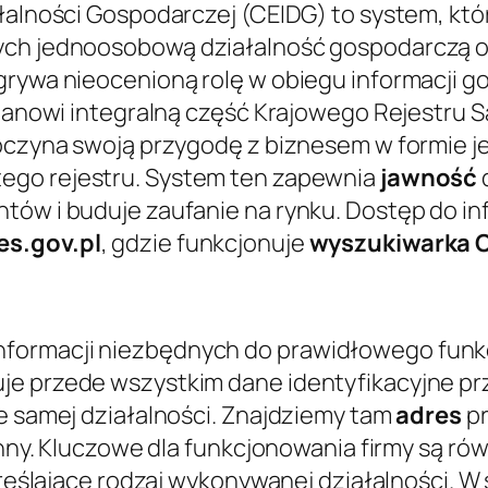
łalności Gospodarczej (CEIDG) to system, któ
ych jednoosobową działalność gospodarczą o
dgrywa nieocenioną rolę w obiegu informacji 
 stanowi integralną część Krajowego Rejestr
zpoczyna swoją przygodę z biznesem w formie 
tego rejestru. System ten zapewnia
jawność
ów i buduje zaufanie na rynku. Dostęp do info
es.gov.pl
, gdzie funkcjonuje
wyszukiwarka 
formacji niezbędnych do prawidłowego funkc
e przede wszystkim dane identyfikacyjne przed
ce samej działalności. Znajdziemy tam
adres
pr
 inny. Kluczowe dla funkcjonowania firmy są 
określające rodzaj wykonywanej działalności. 