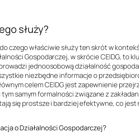
zego służy?
 do czego właściwie służy ten skrót w kontek
ałalności Gospodarczej, w skrócie CEIDG, to k
 prowadzi jednoosobową działalność gospodarc
wszystkie niezbędne informacje o przedsiębi
Głównym celem CEIDG jest zapewnienie przejr
tym samym formalności związane z zakładanie
ają się prostsze i bardziej efektywne, co jes
macja o Działalności Gospodarczej?