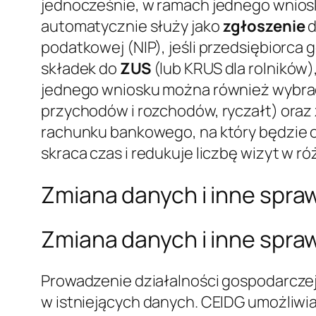
jednocześnie, w ramach jednego wnios
automatycznie służy jako
zgłoszenie
podatkowej (NIP), jeśli przedsiębiorca
składek do
ZUS
(lub KRUS dla rolników
jednego wniosku można również wybr
przychodów i rozchodów, ryczałt) oraz
rachunku bankowego, na który będzie
skraca czas i redukuje liczbę wizyt w r
Zmiana danych i inne spra
Zmiana danych i inne spra
Prowadzenie działalności gospodarczej
w istniejących danych. CEIDG umożliwia 