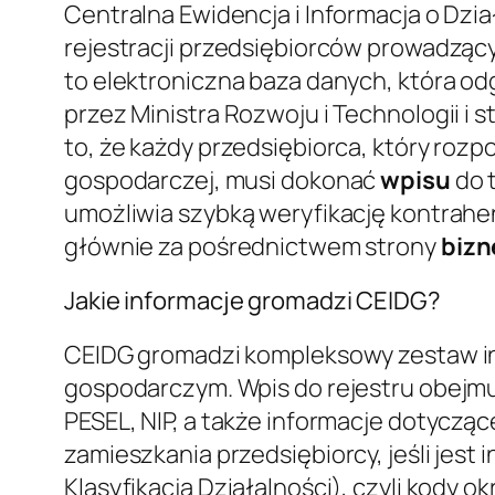
Centralna Ewidencja i Informacja o Dzia
rejestracji przedsiębiorców prowadząc
to elektroniczna baza danych, która o
przez Ministra Rozwoju i Technologii i
to, że każdy przedsiębiorca, który ro
gospodarczej, musi dokonać
wpisu
do 
umożliwia szybką weryfikację kontrahent
głównie za pośrednictwem strony
bizn
Jakie informacje gromadzi CEIDG?
CEIDG gromadzi kompleksowy zestaw in
gospodarczym. Wpis do rejestru obejmuj
PESEL, NIP, a także informacje dotyczą
zamieszkania przedsiębiorcy, jeśli jest
Klasyfikacja Działalności), czyli kody 