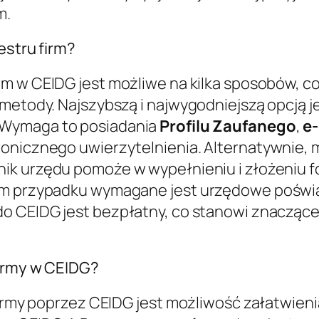
m.
estru firm?
irm w CEIDG jest możliwe na kilka sposobów, c
 metody. Najszybszą i najwygodniejszą opcją j
 Wymaga to posiadania
Profilu Zaufanego
,
e
ktronicznego uwierzytelnienia. Alternatywnie
ik urzędu pomoże w wypełnieniu i złożeniu fo
tym przypadku wymagane jest urzędowe poświ
o CEIDG jest bezpłatny, co stanowi znaczące
firmy w CEIDG?
 firmy poprzez CEIDG jest możliwość załatwien