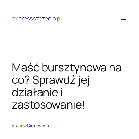
Przejdź
do
expressszczecin.pl
treści
Maść bursztynowa na
co? Sprawdź jej
działanie i
zastosowanie!
Autor:
w
Ciekawostki