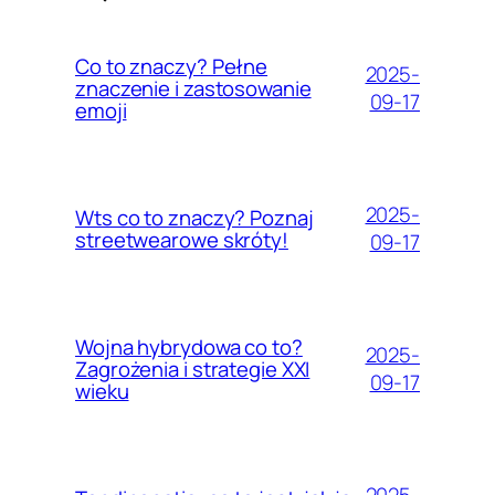
Co to znaczy? Pełne
2025-
znaczenie i zastosowanie
09-17
emoji
2025-
Wts co to znaczy? Poznaj
streetwearowe skróty!
09-17
Wojna hybrydowa co to?
2025-
Zagrożenia i strategie XXI
09-17
wieku
2025-