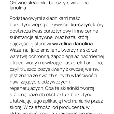
Główne składniki: bursztyn, wazelina,
lanolina
Podstawowymi składnikami maści
bursztynowej są oczywiście
bursztyn
, który
dostarcza kwas bursztynowy i inne cenne
substancje aktywne, oraz baza, którą
najczęściej stanowi
wazelina
i
lanolina
.
Wazelina, jako emolient, tworzy na skórze
warstwę ochronną, zapobiegając nadmiernej
utracie wody i nawilżając naskórek. Lanolina,
czyli tłuszcz pozyskiwany z owczej wełny,
jest znana ze swoich silnych właściwości
nawilżających, odżywczych i
regenerujących. Oba te składniki tworzą
stabilną bazę dla ekstraktu z bursztynu,
ułatwiając jego aplikację i wchłanianie przez
skórę. W zależności od producenta, w
składzie maści mogą znajdować się również