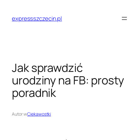
Przejdź
do
expressszczecin.pl
treści
Jak sprawdzić
urodziny na FB: prosty
poradnik
Autor:
w
Ciekawostki