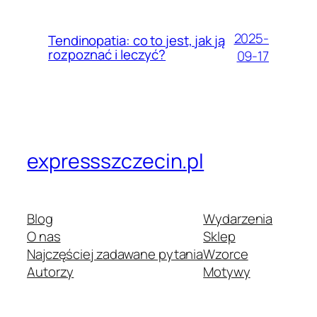
2025-
Tendinopatia: co to jest, jak ją
rozpoznać i leczyć?
09-17
expressszczecin.pl
Blog
Wydarzenia
O nas
Sklep
Najczęściej zadawane pytania
Wzorce
Autorzy
Motywy