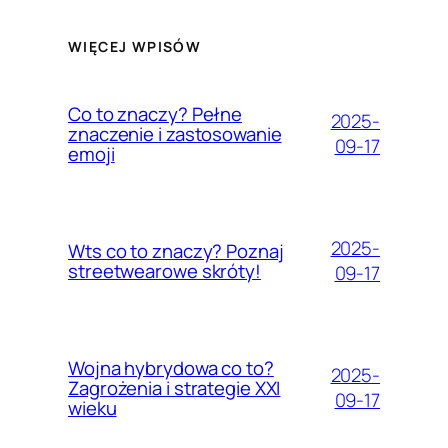
WIĘCEJ WPISÓW
Co to znaczy? Pełne
2025-
znaczenie i zastosowanie
09-17
emoji
2025-
Wts co to znaczy? Poznaj
streetwearowe skróty!
09-17
Wojna hybrydowa co to?
2025-
Zagrożenia i strategie XXI
09-17
wieku